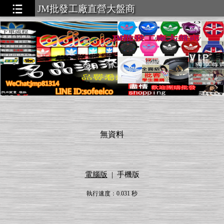
JM批發工廠直營大盤商
▃▃▃▃▃
無資料
電腦版
|
手機版
執行速度
：0.031
秒