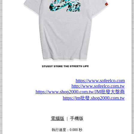
https://www.sofeelco.com
http://www.sofeelco.com.tw
https://www.shop2000.com.tw/JM批發大盤商
https://jm批發.shop2000.com.tw
電腦版
|
手機版
執行速度
：0.000
秒