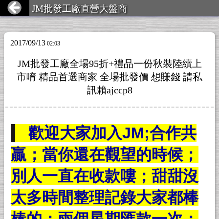
JM批發工廠直營大盤商
2017/09/13
02:03
JM批發工廠全場95折+禮品一份秋裝陸續上
市唷 精品首選商家 全場批發價 想賺錢 請私
訊賴ajccp8
歡迎大家加入JM;合作共
贏；當你還在觀望的時候；
別人一直在收款嘍；甜甜沒
太多時間整理記錄大家都棒