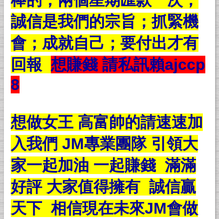
棒的；兩個星期匯款一次；
誠信是我們的宗旨；抓緊機
會；成就自己；要付出才有
回報
想賺錢 請私訊賴ajccp
8
想做女王 高富帥的請速速加
入我們 JM專業團隊 引領大
家一起加油 一起賺錢 滿滿
好評 大家值得擁有 誠信贏
天下 相信現在未來JM會做