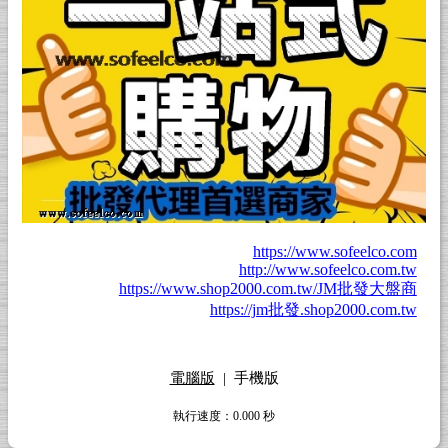
https://www.sofeelco.com
http://www.sofeelco.com.tw
https://www.shop2000.com.tw/JM批發大盤商
https://jm批發.shop2000.com.tw
電腦版
|
手機版
執行速度
：0.000
秒